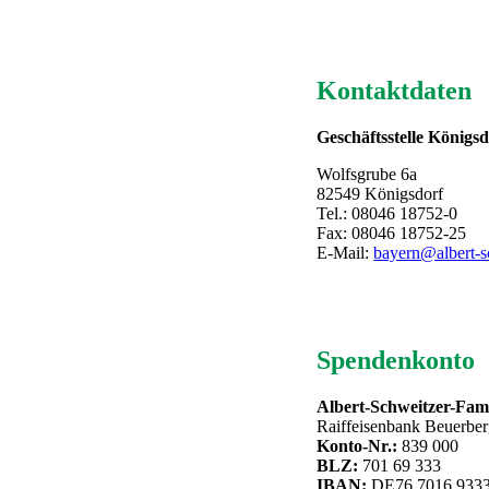
Kontaktdaten
Geschäftsstelle Königsd
Wolfsgrube 6a
82549 Königsdorf
Tel.: 08046 18752-0
Fax: 08046 18752-25
E-Mail:
bayern@albert-s
Spendenkonto
Albert-Schweitzer-Fam
Raiffeisenbank Beuerbe
Konto-Nr.:
839 000
BLZ:
701 69 333
IBAN:
DE76 7016 9333