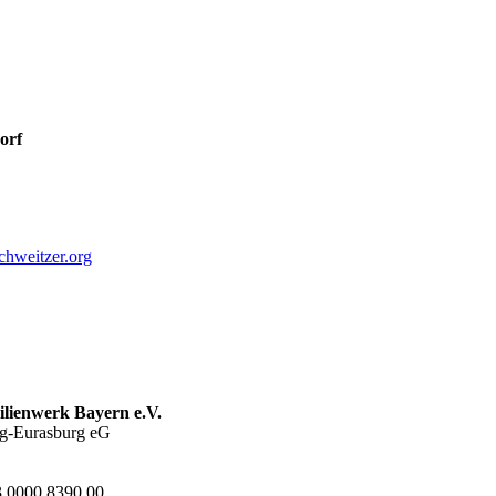
orf
chweitzer.org
ilienwerk Bayern e.V.
rg-Eurasburg eG
 0000 8390 00