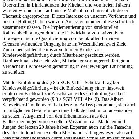
Übergriffen in Einrichtungen der Kirchen und von freien Trägern
wurden wir mehrfach auf unsere Maßnahmen hinsichtlich dieser
Thematik angesprochen. Dieses Interesse an unserem Verfahren und
unserer Haltung haben wir zum Anlass genommen, diese schriftlich
zusammenzufassen. Die Implementierung von strukturellen
Rahmenbedingungen durch die Entwicklung von präventiven
Strategien und die Qualifizierung von Fachkräften für einen
Grenzen wahrenden Umgang hatte im Wesentlichen zwei Ziele.
Zum einen sollten die uns anvertrauten Kinder vor
Kindeswohlgefährdung durch Mitarbeiter geschützt werden.
Darüber hinaus ist es ein Ziel, Mitarbeiter vor ungerechtfertigtem
Verdacht auf Kindeswohlgefährdung in der jeweiligen Einrichtung
zu schützen.
Mit der Einführung des § 8 a SGB VIII – Schutzauftrag bei
Kindeswohlgefährdung – ist die Einbeziehung einer „insoweit
erfahrenen Fachkraft zur Abschätzung des Gefährdungsrisikos“
verpflichtend geworden (§ 8 a SGB VIII, Abs. 2). Das Albert-
Schweitzer-Familienwerk hat dies zum Anlass genommen, sich auch
mit möglichen Gefährdungen innerhalb der Institution auseinander
zu setzen. Ausgehend von den Erkenntnissen aus den
Fallbearbeitungen von sexuellem Missbrauch an Mädchen und
Jungen der letzten 20 Jahre haben Experten auch auf die Tatsache
des „Institutionellen sexuellen Missbrauchs“ hingewiesen, also auf
Missbrauchshandlungen durch Mitarbeiter, vor allem im stationären