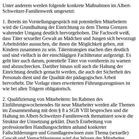
Unter anderem werden folgende konkrete Maßnahmen im Albert-
Schweitzer-Familienwerk umgesetzt:
1. Bereits im Vorstellungsgespräch mit potentiellen Mitarbeitern
wird die Grundhaltung der Einrichtung zu dem Thema Grenzen
wahrender Umgang deutlich hervorgehoben. Die Fachwelt weiß,
dass Täter sexueller Gewalt an Mädchen und Jungen sich bevorzugt
Arbeitsfelder aussuchen, die ihnen die Möglichkeit geben, mit
Kindern zusammen zu sein. Täterstrategien machen dies deutlich
und sind vielfach in der einschlägigen Fachliteratur aufgezeigt. Es
geht hier auch darum, potentielle Täter von vornherein zu warnen
und abzuschrecken. Darüber hinaus soll auch die Haltung der
Einrichtung deutlich gemacht werden, die auch der Sicherheit des
Personals dient und die Qualität der pädagogischen Arbeit
hervorhebt. Die Vorlage eines erweiterten Führungszeugnisses ist
wie bei allen Trägern obligatorisch.
2. Qualifizierung von Mitarbeitern: Im Rahmen des
Einführungswochenendes für neue Mitarbeiter werden alle Themen
im Zusammenhang mit dem § 8 a SGB VIII besprochen und die
Haltung im Albert-Schweitzer-Familienwerk thematisiert sowie die
Struktur der Umsetzung geklärt. Durch Erarbeitung von
professionellen Handlungsschritten anhand konkreter
Fallschilderungen und Grundlagenwissen zum Thema (sexuelle)
Gewalt und Vernachlässigung wird das Wissen der Mitarbeiter