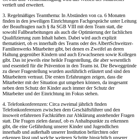
vertieft und erweitert.
3. Regelmäßiges Teamthema: In Abständen von ca. 6 Monaten
finden in den jeweiligen Einrichtungen Fachgespräche unter Leitung
der Beauftragten nach § 8a SGB VIII mit dem Team statt, die
sowohl Fallbearbeitungen als auch die Optimierung der fachlichen
Qualifizierung zum Inhalt haben. Dabei wird auch explizit
thematisiert, ob es innerhalb des Teams oder des AlbertSchweitzer-
Familienwerks Mitarbeiter gibt, bei denen es Zweifel an deren
Haltung gegenüber Kindern und auch Erwachsenen sowie Kollegen
gibt. Das ist jeweils eine heikle Fragestellung, die aber wesentlich
und essentiell für die Prävention in den Teams ist. Die Beweggründe
zu dieser Fragestellung wurden ausführlich erläutert und sind den
Mitarbeitern vertraut. Die ersten Erfahrungen zeigen, dass die
Mitarbeiter mit der Situation gut umgehen können, da insgesamt
neben dem Schutz der Kinder auch immer der Schutz der
Mitarbeiter und der Einrichtung im Fokus stehen.
4. Telefonkonferenzen: Circa zweimal jährlich finden
Telefonkonferenzen zwischen dem Geschäftsführer und den
insoweit erfahrenen Fachkräften zur Abklärung anstehender Fragen
statt. Die Fragen zielen darauf, ob es Anhaltspunkte zu erkennen
gibt, die eine Gefährdung unserer Kinder und Jugendlichen
innerhalb und außerhalb unserer Institution befürchten oder
erkennen lässt und welche weiteren Schritte hinsichtlich unserer