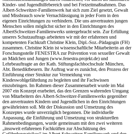
Kinder- und Jugendhilfebereich und bei Freizeitmaßnahmen. Das
Albert-Schweitzer-Familienwerk hat sich zum Ziel gesetzt, Gewalt
und Missbrauch sowie Vernachlässigung in jeder Form in den
eigenen Einrichtungen zu verhindern. Die uns anvertrauten jungen
Menschen sollen möglichst sicher in den Einrichtungen des
AlbertSchweitzer-Familienwerks untergebracht sein. Zur Erfüllung
unseres Schutzauftrags arbeiteten wir mit der erfahrenen und
kompetenten Fachkraft Christine Klein, Dipl.-Soz.-Pädagogin (FH)
zusammen. Christine Klein ist wissenschaftliche Mitarbeiterin an der
Forschungsstelle FENESTRA zur Prävention von sexueller Gewalt
an Mädchen und Jungen (www.fenestra-projekt.de) und
Lehrbeauftragte an der Kath. Stiftungsfachhochschule München,
Abt. Benediktbeuern. Ihr Auftrag war es zunächst, den Prozess der
Einführung einer Struktur zur Vermeidung von
Kindeswohlgefährdung zu begleiten und ihr Fachwissen
einzubringen. Im Rahmen dieser Zusammenarbeit wurde im Mai
2007 ein Konzept erarbeitet, das den Grenzen wahrenden Umgang
von Mitarbeitern des Albert-Schweitzer-Familienwerks gegenüber
den anvertrauten Kindern und Jugendlichen in den Einrichtungen
gewährleisten soll. Mit der Diskussion und Umsetzung des
Konzeptes wurde unverzüglich begonnen. Die individuelle
Anpassung, die Einführung und Umsetzung von strukturellen
Rahmenbedingungen, wurde gemeinsam mit den zwei weiteren
„insoweit erfahrenen Fachkräften zur Abschätzung des
Gefährdungsrisikos“ im Albert-Schweitzer-Familienwerk und den